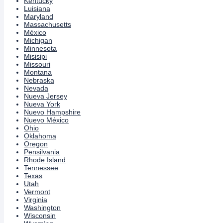
Kentucky
Luisiana
Maryland
Massachusetts
México
Michigan
Minnesota
Misisipi
Missouri
Montana
Nebraska
Nevada
Nueva Jersey
Nueva York
Nuevo Hampshire
Nuevo México
Ohio
Oklahoma
Oregon
Pensilvania
Rhode Island
Tennessee
Texas
Utah
Vermont
Virginia
Washington
Wisconsin