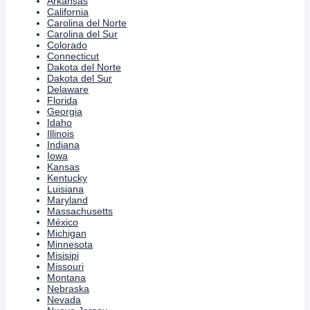
Arkansas
California
Carolina del Norte
Carolina del Sur
Colorado
Connecticut
Dakota del Norte
Dakota del Sur
Delaware
Florida
Georgia
Idaho
Illinois
Indiana
Iowa
Kansas
Kentucky
Luisiana
Maryland
Massachusetts
México
Michigan
Minnesota
Misisipi
Missouri
Montana
Nebraska
Nevada